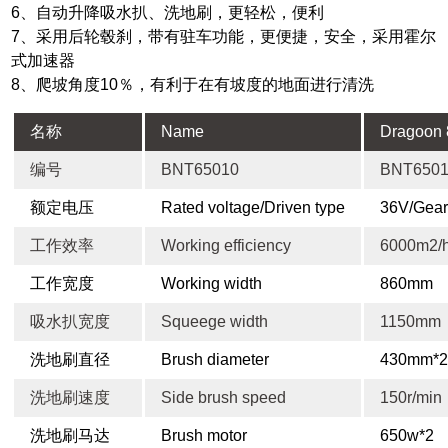
6、自动升降吸水扒、洗地刷，更轻松，便利
7、采用后轮毂刹，带有驻车功能，更便捷，安全，采用霍尔
式加速器
8、爬坡角度10％，有利于在有坡度的地面进行清洗
名称
Name
Dragoon
编号
BNT65010
BNT650
额定电压
Rated voltage/Driven type
36V/Gea
工作效率
Working efficiency
6000m2/
工作宽度
Working width
860mm
吸水扒宽度
Squeege width
1150mm
洗地刷直径
Brush diameter
430mm*
洗地刷速度
Side brush speed
150r/min
洗地刷马达
Brush motor
650w*2