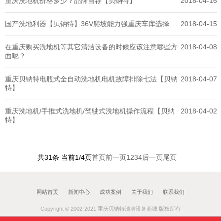
重庆洗地机价格多少？品牌自荐【贝钠特】
2018-04-16
国产洗地利器【贝钠特】36V爬坡能力强重庆车库选择
2018-04-15
在重庆购买洗地机等其它清洁设备的时候应该注意哪些方
2018-04-08
面呢？
重庆贝钠特电瓶式全自动洗地机电机故障排除七法【贝钠
2018-04-07
特】
重庆洗地机/手推式洗地机/驾驶式洗地机操作流程【贝纳
2018-04-02
特】
共31条 当前1/4页
首页
前一页
1
2
3
4
后一页
尾页
网站首页
新闻中心
成功案例
关于我们
联系我们
Copyright © 2002-2021 重庆贝钠特清洁设备商城 版权所有